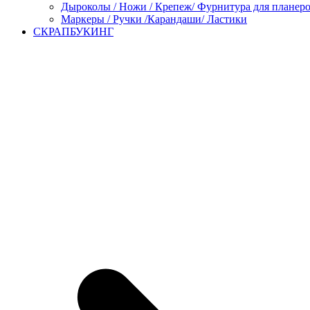
Дыроколы / Ножи / Крепеж/ Фурнитура для планер
Маркеры / Ручки /Карандаши/ Ластики
СКРАПБУКИНГ