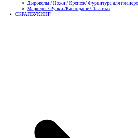
Дыроколы / Ножи / Крепеж/ Фурнитура для планер
Маркеры / Ручки /Карандаши/ Ластики
СКРАПБУКИНГ