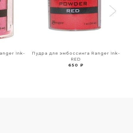
anger Ink-
Пудра для эмбоссинга Ranger Ink-
Пу
RED
650 ₽