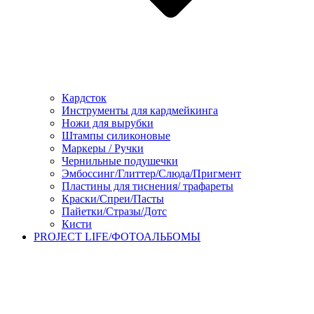
Кардсток
Инструменты для кардмейкинга
Ножи для вырубки
Штампы силиконовые
Маркеры / Ручки
Чернильные подушечки
Эмбоссинг/Глиттер/Слюда/Пригмент
Пластины для тиснения/ трафареты
Краски/Спреи/Пасты
Пайетки/Стразы/Дотс
Кисти
PROJECT LIFE/ФОТОАЛЬБОМЫ