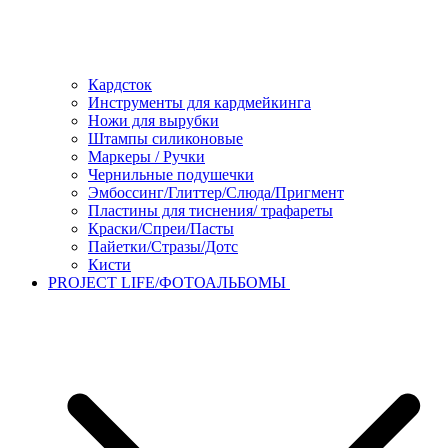
Кардсток
Инструменты для кардмейкинга
Ножи для вырубки
Штампы силиконовые
Маркеры / Ручки
Чернильные подушечки
Эмбоссинг/Глиттер/Слюда/Пригмент
Пластины для тиснения/ трафареты
Краски/Спреи/Пасты
Пайетки/Стразы/Дотс
Кисти
PROJECT LIFE/ФОТОАЛЬБОМЫ