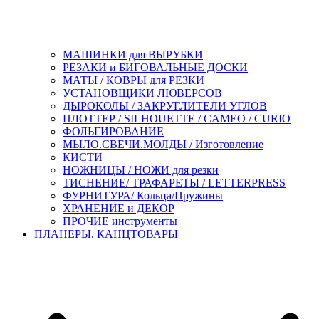
МАШИНКИ для ВЫРУБКИ
РЕЗАКИ и БИГОВАЛЬНЫЕ ДОСКИ
МАТЫ / КОВРЫ для РЕЗКИ
УСТАНОВЩИКИ ЛЮВЕРСОВ
ДЫРОКОЛЫ / ЗАКРУГЛИТЕЛИ УГЛОВ
ПЛОТТЕР / SILHOUETTE / CAMEO / CURIO
ФОЛЬГИРОВАНИЕ
МЫЛО.СВЕЧИ.МОЛДЫ / Изготовление
КИСТИ
НОЖНИЦЫ / НОЖИ для резки
ТИСНЕНИЕ/ ТРАФАРЕТЫ / LETTERPRESS
ФУРНИТУРА/ Кольца/Пружины
ХРАНЕНИЕ и ДЕКОР
ПРОЧИЕ инструменты
ПЛАНЕРЫ. КАНЦТОВАРЫ