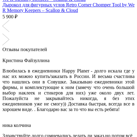
Дырокол для фигурных углов Retro Corner Chomper Tool by We
R Memory Keepers – Scallop & Cloud
5 900 ₽
Отзывы покупателей
Кристина Файзуллина
Влюбилась в ежедневники Happy Planer - долго искала где у
нас их можно купить/заказать в России. И весьма счастлива
что нашлись они в Совушке. Заказываю ежедневники этой
фирмы, и комплектующие к ним (замечу что очень большой
выбор наклеек и стикеров для них) уже около двух лет.
Пожалуйста не закрывайтесь никогда, я без этих
ежедневников уже не смогу)) Доставка быстрая, всегда все в
хорошем виде. . Благодарю вас за то что вы есть ребята!
ника колчина
Здравствуйте,долго сомневались делать ли заказ,но потом всё