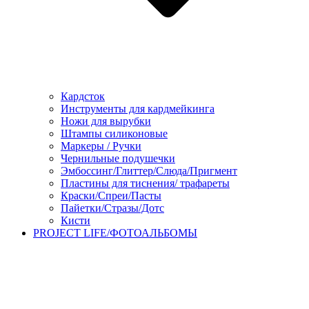
Кардсток
Инструменты для кардмейкинга
Ножи для вырубки
Штампы силиконовые
Маркеры / Ручки
Чернильные подушечки
Эмбоссинг/Глиттер/Слюда/Пригмент
Пластины для тиснения/ трафареты
Краски/Спреи/Пасты
Пайетки/Стразы/Дотс
Кисти
PROJECT LIFE/ФОТОАЛЬБОМЫ