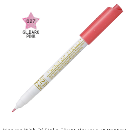
Маркер Wink Of Stella Glitter Marker с глиттером