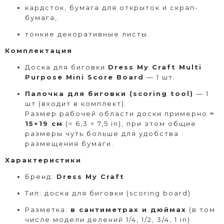
кардсток, бумага для открыток и скрап-
бумага,
тонкие декоративные листы.
Комплектация
Доска для биговки
Dress My Craft Multi
Purpose Mini Score Board
— 1 шт.
Палочка для биговки (scoring tool)
— 1
шт (входит в комплект).
Размер рабочей области доски примерно
≈
15×19 см
(≈ 6,3 × 7,5 in), при этом общие
размеры чуть больше для удобства
размещения бумаги.
Характеристики
Бренд:
Dress My Craft
Тип: доска для биговки (scoring board)
Разметка:
в сантиметрах и дюймах
(в том
числе модели делений 1/4, 1/2, 3/4, 1 in)