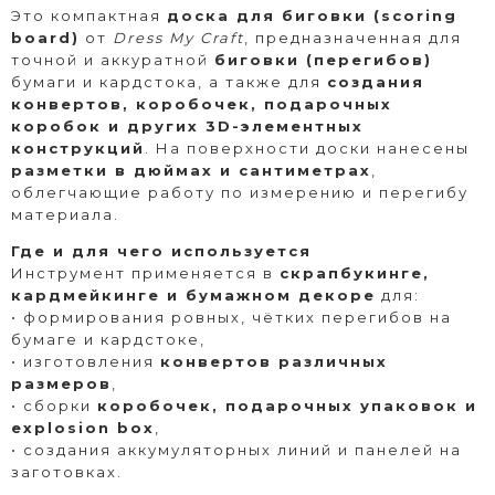
Это компактная
доска для биговки (scoring
board)
от
Dress My Craft
, предназначенная для
точной и аккуратной
биговки (перегибов)
бумаги и кардстока, а также для
создания
конвертов, коробочек, подарочных
коробок и других 3D-элементных
конструкций
. На поверхности доски нанесены
разметки в дюймах и сантиметрах
,
облегчающие работу по измерению и перегибу
материала.
Где и для чего используется
Инструмент применяется в
скрапбукинге,
кардмейкинге и бумажном декоре
для:
• формирования ровных, чётких перегибов на
бумаге и кардстоке,
• изготовления
конвертов различных
размеров
,
• сборки
коробочек, подарочных упаковок и
explosion box
,
• создания аккумуляторных линий и панелей на
заготовках.