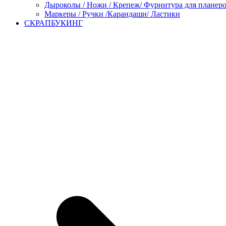
Дыроколы / Ножи / Крепеж/ Фурнитура для планер
Маркеры / Ручки /Карандаши/ Ластики
СКРАПБУКИНГ