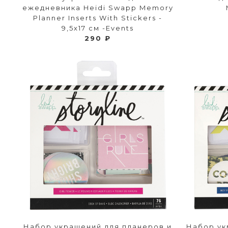
ежедневника Heidi Swapp Memory
Planner Inserts With Stickers -
9,5х17 см -Events
290 ₽
Набор украшений для планеров и
Набор ук