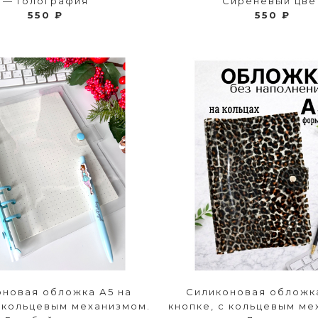
— Голография
Сиреневый цве
550 ₽
550 ₽
оновая обложка А5 на
Силиконовая обложка
с кольцевым механизмом.
кнопке, с кольцевым ме