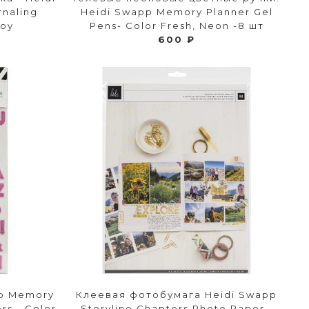
rnaling
Heidi Swapp Memory Planner Gel
Boy
Pens- Color Fresh, Neon -8 шт
600 ₽
pp Memory
Клеевая фотобумага Heidi Swapp
rs - Color
Storyline Chapters Photo Paper -