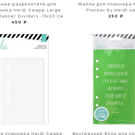
тные разделители для
Файлы для планнера
ника Heidi Swapp Large
Planner by Heidi s
anner Dividers -15х20 см
250 ₽
450 ₽
я планнера Heidi Swapp
Внутренний блок для п