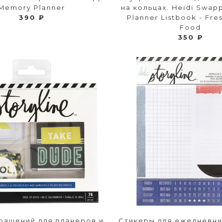
Memory Planner
на кольцах. Heidi Swa
390 ₽
Planner Listbook - Fres
Food
350 ₽
рашений для планеров и
Стикеры для ежедневник