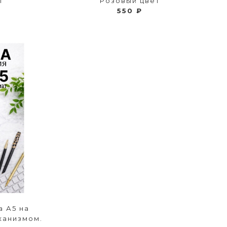
т
Розовый цвет
550 ₽
 А5 на
ханизмом.