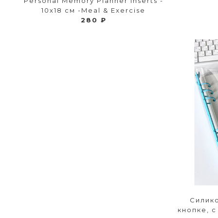
Personal Memory Planner Inserts -
10х18 см -Meal & Exercise
280 ₽
Силик
кнопке, 