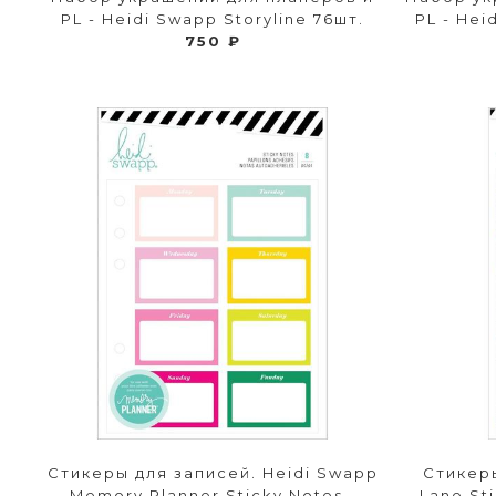
PL - Heidi Swapp Storyline 76шт.
PL - Hei
750 ₽
Стикеры для записей. Heidi Swapp
Стикер
Memory Planner Sticky Notes -
Lane St