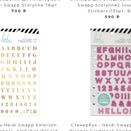
di Swapp Storyline 76шт.
Swapp Storyline2 Jou
700 ₽
Stickers 1131шт- 
590 ₽
ы Heidi Swapp Emerson
Стикербук - Heidi Swa
ickers -Alphabet W/Gold
Planner Cardstock Sticke