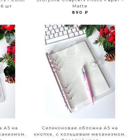
56 шт
Matte
890 ₽
 А5 на
Силиконовая обложка А5 на
ханизмом.
кнопке, с кольцевым механизмом.