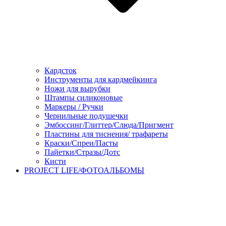
Кардсток
Инструменты для кардмейкинга
Ножи для вырубки
Штампы силиконовые
Маркеры / Ручки
Чернильные подушечки
Эмбоссинг/Глиттер/Слюда/Пригмент
Пластины для тиснения/ трафареты
Краски/Спреи/Пасты
Пайетки/Стразы/Дотс
Кисти
PROJECT LIFE/ФОТОАЛЬБОМЫ