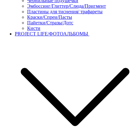
Чернильные подушечки
Эмбоссинг/Глиттер/Слюда/Пригмент
Пластины для тиснения/ трафареты
Краски/Спреи/Пасты
Пайетки/Стразы/Дотс
Кисти
PROJECT LIFE/ФОТОАЛЬБОМЫ