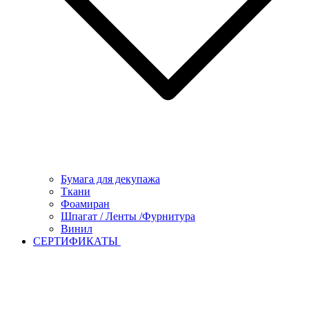
Бумага для декупажа
Ткани
Фоамиран
Шпагат / Ленты /Фурнитура
Винил
СЕРТИФИКАТЫ