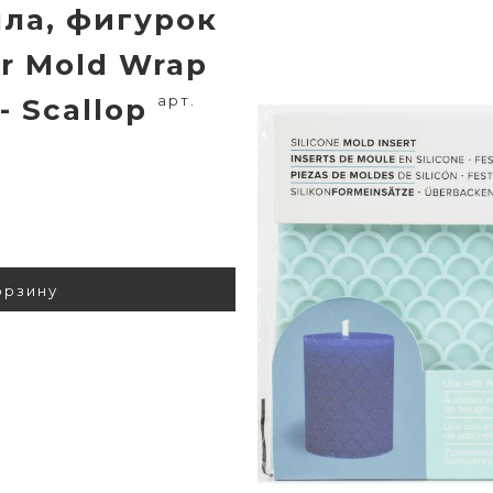
ыла, фигурок
r Mold Wrap
арт.
- Scallop
орзину