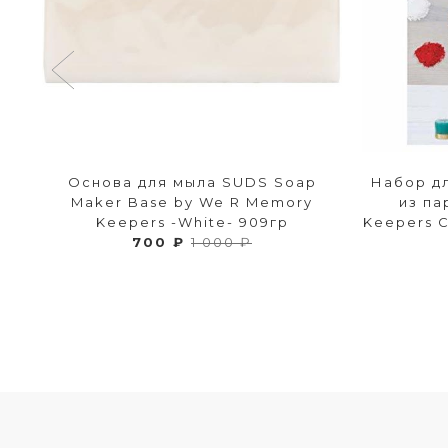
ld
Основа для мыла SUDS Soap
Набор д
 /
Maker Base by We R Memory
из па
ss
Keepers -White- 909гр
Keepers C
700 ₽
1 000 ₽