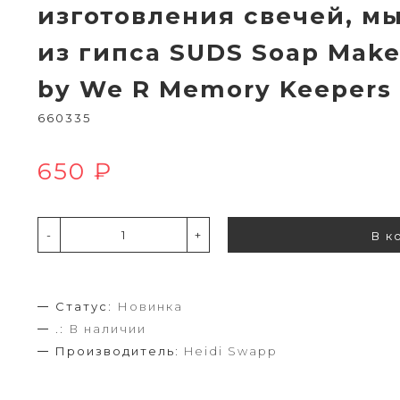
изготовления свечей, м
из гипса SUDS Soap Make
by We R Memory Keepers 
660335
650 ₽
-
+
В к
Статус:
Новинка
.:
В наличии
Производитель:
Heidi Swapp