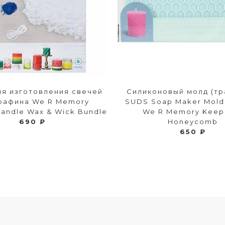
ля изготовления свечей
Силиконовый молд (тр
рафина We R Memory
SUDS Soap Maker Mold
andle Wax & Wick Bundle
We R Memory Keepe
690 ₽
Honeycomb
650 ₽