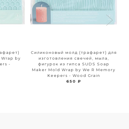
афарет)
Силиконовый молд (трафарет) для
П
 Wrap by
изготовления свечей, мыла,
P
rs -
фигурок из гипса SUDS Soap
W
Maker Mold Wrap by We R Memory
Keepers - Wood Grain
650 ₽