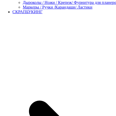
Дыроколы / Ножи / Крепеж/ Фурнитура для планер
Маркеры / Ручки /Карандаши/ Ластики
СКРАПБУКИНГ