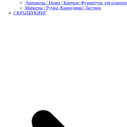
Дыроколы / Ножи / Крепеж/ Фурнитура для планер
Маркеры / Ручки /Карандаши/ Ластики
СКРАПБУКИНГ