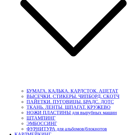
БУМАГА. КАЛЬКА. КАРДСТОК. АЦЕТАТ
ВЫСЕЧКИ. СТИКЕРЫ. ЧИПБОРД. СКОТЧ
ПАЙЕТКИ. ПУГОВИЦЫ. БРАДС. ДОТС
ТКАНЬ. ЛЕНТЫ. ШПАГАТ. КРУЖЕВО
НОЖИ ПЛАСТИНЫ для вырубных машин
ШТАМПИНГ
ЭМБОССИНГ
ФУРНИТУРА для альбомов/блокнотов
КАРДМЕЙКИНГ