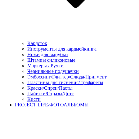
Кардсток
Инструменты для кардмейкинга
Ножи для вырубки
Штампы силиконовые
Маркеры / Ручки
Чернильные подушечки
Эмбоссинг/Глиттер/Слюда/Пригмент
Пластины для тиснения/ трафареты
Краски/Спреи/Пасты
Пайетки/Стразы/Дотс
Кисти
PROJECT LIFE/ФОТОАЛЬБОМЫ