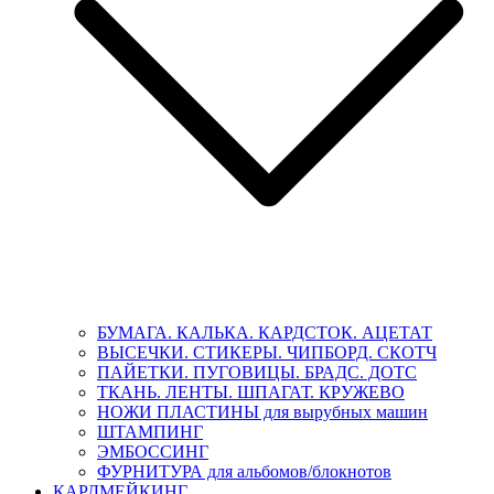
БУМАГА. КАЛЬКА. КАРДСТОК. АЦЕТАТ
ВЫСЕЧКИ. СТИКЕРЫ. ЧИПБОРД. СКОТЧ
ПАЙЕТКИ. ПУГОВИЦЫ. БРАДС. ДОТС
ТКАНЬ. ЛЕНТЫ. ШПАГАТ. КРУЖЕВО
НОЖИ ПЛАСТИНЫ для вырубных машин
ШТАМПИНГ
ЭМБОССИНГ
ФУРНИТУРА для альбомов/блокнотов
КАРДМЕЙКИНГ