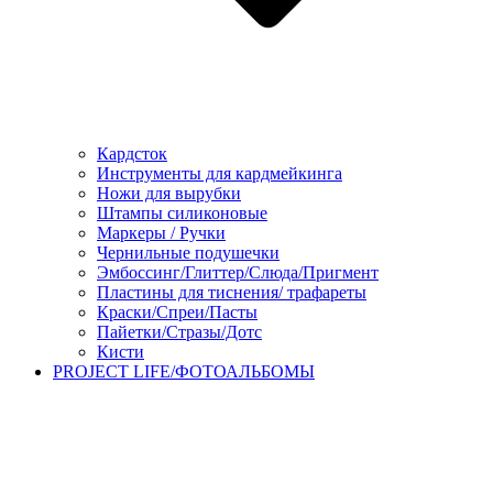
Кардсток
Инструменты для кардмейкинга
Ножи для вырубки
Штампы силиконовые
Маркеры / Ручки
Чернильные подушечки
Эмбоссинг/Глиттер/Слюда/Пригмент
Пластины для тиснения/ трафареты
Краски/Спреи/Пасты
Пайетки/Стразы/Дотс
Кисти
PROJECT LIFE/ФОТОАЛЬБОМЫ