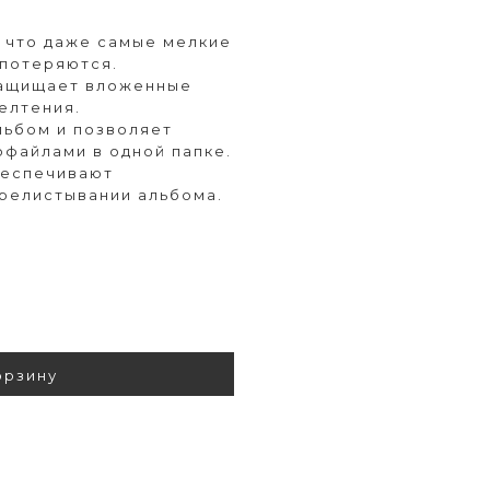
, что даже самые мелкие
 потеряются.
защищает вложенные
елтения.
льбом и позволяет
офайлами в одной папке.
беспечивают
ерелистывании альбома.
орзину