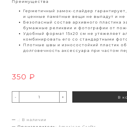
Преимущества
Герметичный замок-слайдер гарантирует
и ценные памятные вещи не выпадут и не
Безопасный состав архивного пластика 
бумажные реликвии и фотографии от пож
Удобный формат 15х20 см не утяжеляет а
комбинировать его со стандартными фот
Плотные швы и износостойкий пластик о
долговечность аксессуара при частом п
350 ₽
-
+
В к
.:
В наличии
Производитель:
American Crafts