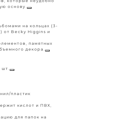
в, которые неудобно
ую основу.
бомами на кольцах (3-
) от Becky Higgins и
элементов, памятных
объемного декора.
 шт.
нил/пластик
ержит кислот и ПВХ,
ацию для папок на