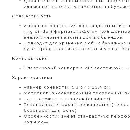
Добавление в альбом объемных предмето
или жалко вклеивать намертво на бумажн
Совместимость
Идеально совместим со стандартными аль
ring binder) формата 15х20 см (6х8 дюймов
аналогичными папками других брендов.
Подходит для хранения любых бумажных 
сувениров, пластиковых карт и мелкого 
Комплектация
Пластиковый конверт с ZIP-застежкой — 1
Характеристики
Размер конверта: 15.3 см х 20.4 см
Материал: высокопрочный прозрачный ви
Тип застежки: ZIP-замок (слайдер)
Безопасность: архивное качество (не сод
безопасен для фото)
Особенности: имеет стандартную перфор
кольцах