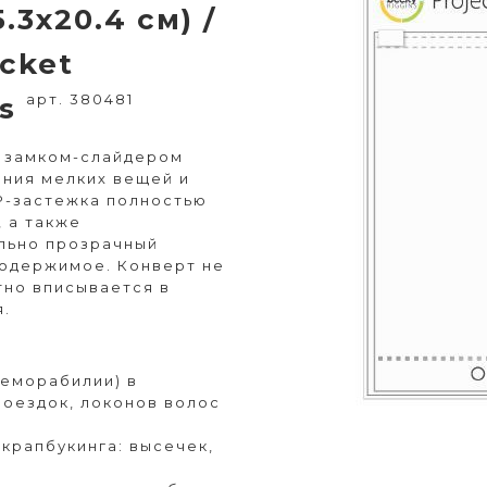
.3х20.4 см) /
ocket
арт. 380481
ns
м замком-слайдером
ения мелких вещей и
P-застежка полностью
 а также
ально прозрачный
содержимое. Конверт не
тно вписывается в
я.
еморабилии) в
поездок, локонов волос
крапбукинга: высечек,