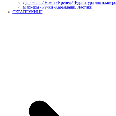
Дыроколы / Ножи / Крепеж/ Фурнитура для планер
Маркеры / Ручки /Карандаши/ Ластики
СКРАПБУКИНГ