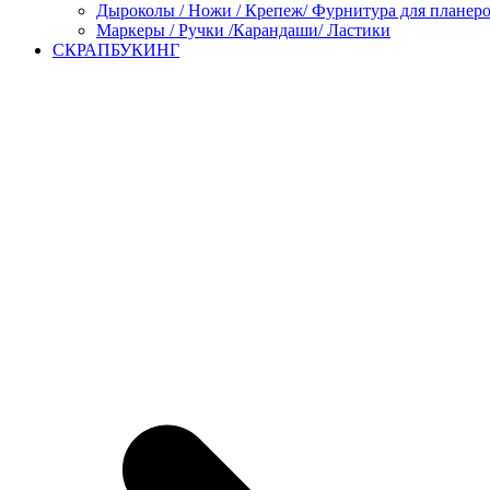
Дыроколы / Ножи / Крепеж/ Фурнитура для планер
Маркеры / Ручки /Карандаши/ Ластики
СКРАПБУКИНГ