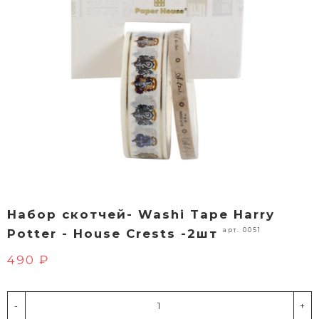
Набор скотчей- Washi Tape Harry
арт. 0051
Potter - House Crests -2шт
490 ₽
-
+