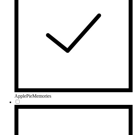
ApplePieMemories