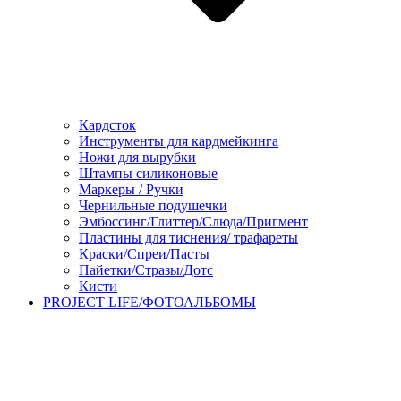
Кардсток
Инструменты для кардмейкинга
Ножи для вырубки
Штампы силиконовые
Маркеры / Ручки
Чернильные подушечки
Эмбоссинг/Глиттер/Слюда/Пригмент
Пластины для тиснения/ трафареты
Краски/Спреи/Пасты
Пайетки/Стразы/Дотс
Кисти
PROJECT LIFE/ФОТОАЛЬБОМЫ