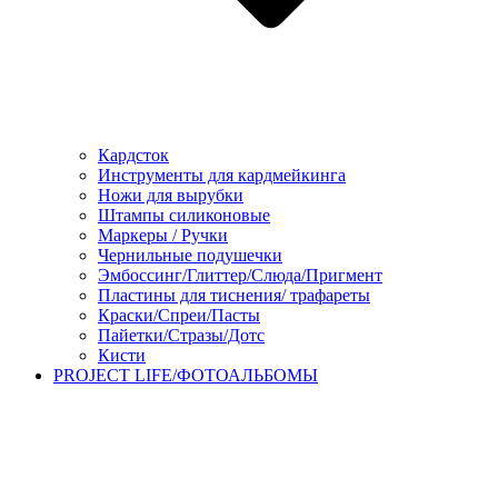
Кардсток
Инструменты для кардмейкинга
Ножи для вырубки
Штампы силиконовые
Маркеры / Ручки
Чернильные подушечки
Эмбоссинг/Глиттер/Слюда/Пригмент
Пластины для тиснения/ трафареты
Краски/Спреи/Пасты
Пайетки/Стразы/Дотс
Кисти
PROJECT LIFE/ФОТОАЛЬБОМЫ