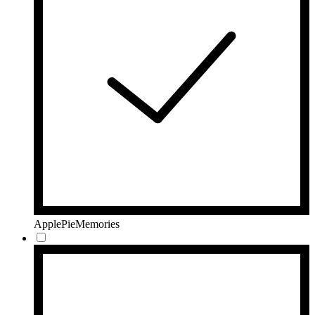
ApplePieMemories