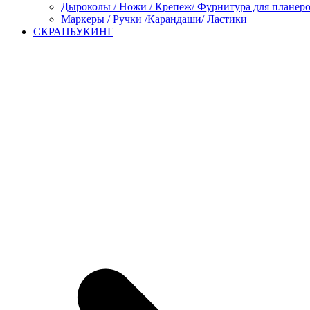
Дыроколы / Ножи / Крепеж/ Фурнитура для планер
Маркеры / Ручки /Карандаши/ Ластики
СКРАПБУКИНГ