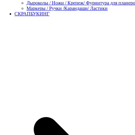
Дыроколы / Ножи / Крепеж/ Фурнитура для планер
Маркеры / Ручки /Карандаши/ Ластики
СКРАПБУКИНГ