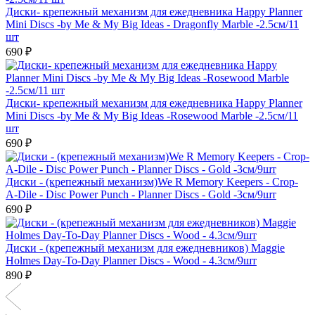
Диски- крепежный механизм для ежедневника Happy Planner
Mini Discs -by Me & My Big Ideas - Dragonfly Marble -2.5см/11
шт
690 ₽
Диски- крепежный механизм для ежедневника Happy Planner
Mini Discs -by Me & My Big Ideas -Rosewood Marble -2.5см/11
шт
690 ₽
Диски - (крепежный механизм)We R Memory Keepers - Crop-
A-Dile - Disc Power Punch - Planner Discs - Gold -3см/9шт
690 ₽
Диски - (крепежный механизм для ежедневников) Maggie
Holmes Day-To-Day Planner Discs - Wood - 4.3см/9шт
890 ₽