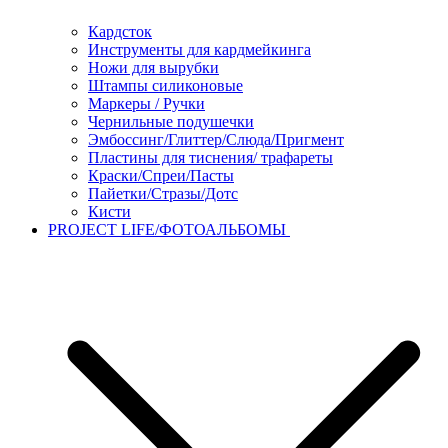
Кардсток
Инструменты для кардмейкинга
Ножи для вырубки
Штампы силиконовые
Маркеры / Ручки
Чернильные подушечки
Эмбоссинг/Глиттер/Слюда/Пригмент
Пластины для тиснения/ трафареты
Краски/Спреи/Пасты
Пайетки/Стразы/Дотс
Кисти
PROJECT LIFE/ФОТОАЛЬБОМЫ