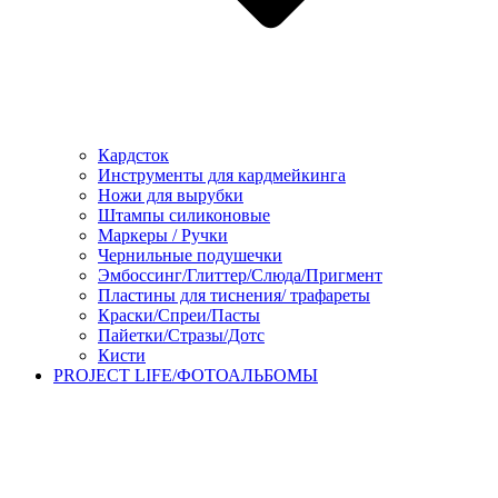
Кардсток
Инструменты для кардмейкинга
Ножи для вырубки
Штампы силиконовые
Маркеры / Ручки
Чернильные подушечки
Эмбоссинг/Глиттер/Слюда/Пригмент
Пластины для тиснения/ трафареты
Краски/Спреи/Пасты
Пайетки/Стразы/Дотс
Кисти
PROJECT LIFE/ФОТОАЛЬБОМЫ