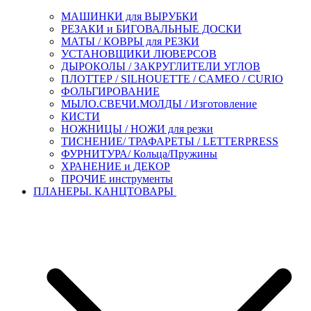
МАШИНКИ для ВЫРУБКИ
РЕЗАКИ и БИГОВАЛЬНЫЕ ДОСКИ
МАТЫ / КОВРЫ для РЕЗКИ
УСТАНОВЩИКИ ЛЮВЕРСОВ
ДЫРОКОЛЫ / ЗАКРУГЛИТЕЛИ УГЛОВ
ПЛОТТЕР / SILHOUETTE / CAMEO / CURIO
ФОЛЬГИРОВАНИЕ
МЫЛО.СВЕЧИ.МОЛДЫ / Изготовление
КИСТИ
НОЖНИЦЫ / НОЖИ для резки
ТИСНЕНИЕ/ ТРАФАРЕТЫ / LETTERPRESS
ФУРНИТУРА/ Кольца/Пружины
ХРАНЕНИЕ и ДЕКОР
ПРОЧИЕ инструменты
ПЛАНЕРЫ. КАНЦТОВАРЫ