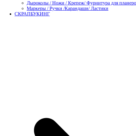
Дыроколы / Ножи / Крепеж/ Фурнитура для планер
Маркеры / Ручки /Карандаши/ Ластики
СКРАПБУКИНГ