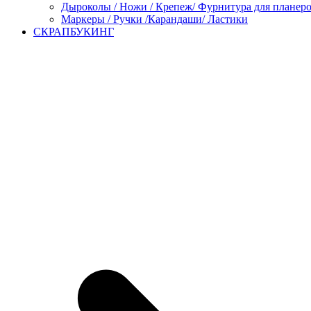
Дыроколы / Ножи / Крепеж/ Фурнитура для планер
Маркеры / Ручки /Карандаши/ Ластики
СКРАПБУКИНГ