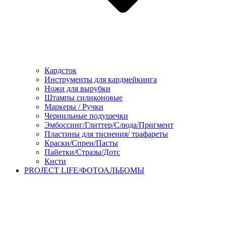
Кардсток
Инструменты для кардмейкинга
Ножи для вырубки
Штампы силиконовые
Маркеры / Ручки
Чернильные подушечки
Эмбоссинг/Глиттер/Слюда/Пригмент
Пластины для тиснения/ трафареты
Краски/Спреи/Пасты
Пайетки/Стразы/Дотс
Кисти
PROJECT LIFE/ФОТОАЛЬБОМЫ