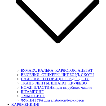
БУМАГА. КАЛЬКА. КАРДСТОК. АЦЕТАТ
ВЫСЕЧКИ. СТИКЕРЫ. ЧИПБОРД. СКОТЧ
ПАЙЕТКИ. ПУГОВИЦЫ. БРАДС. ДОТС
ТКАНЬ. ЛЕНТЫ. ШПАГАТ. КРУЖЕВО
НОЖИ ПЛАСТИНЫ для вырубных машин
ШТАМПИНГ
ЭМБОССИНГ
ФУРНИТУРА для альбомов/блокнотов
КАРДМЕЙКИНГ