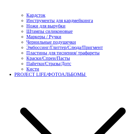
Кардсток
Инструменты для кардмейкинга
Ножи для вырубки
Штампы силиконовые
Маркеры / Ручки
Чернильные подушечки
Эмбоссинг/Глиттер/Слюда/Пригмент
Пластины для тиснения/ трафареты
Краски/Спреи/Пасты
Пайетки/Стразы/Дотс
Кисти
PROJECT LIFE/ФОТОАЛЬБОМЫ