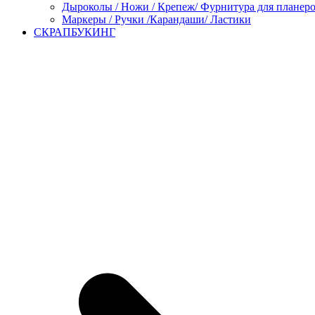
Дыроколы / Ножи / Крепеж/ Фурнитура для планер
Маркеры / Ручки /Карандаши/ Ластики
СКРАПБУКИНГ