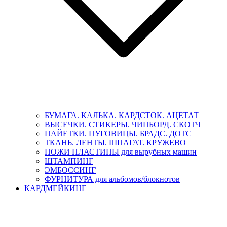
БУМАГА. КАЛЬКА. КАРДСТОК. АЦЕТАТ
ВЫСЕЧКИ. СТИКЕРЫ. ЧИПБОРД. СКОТЧ
ПАЙЕТКИ. ПУГОВИЦЫ. БРАДС. ДОТС
ТКАНЬ. ЛЕНТЫ. ШПАГАТ. КРУЖЕВО
НОЖИ ПЛАСТИНЫ для вырубных машин
ШТАМПИНГ
ЭМБОССИНГ
ФУРНИТУРА для альбомов/блокнотов
КАРДМЕЙКИНГ