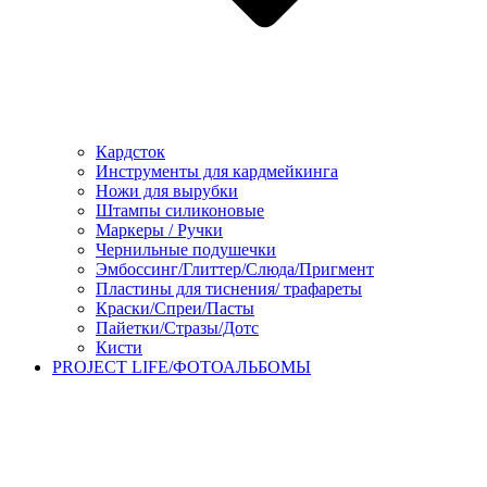
Кардсток
Инструменты для кардмейкинга
Ножи для вырубки
Штампы силиконовые
Маркеры / Ручки
Чернильные подушечки
Эмбоссинг/Глиттер/Слюда/Пригмент
Пластины для тиснения/ трафареты
Краски/Спреи/Пасты
Пайетки/Стразы/Дотс
Кисти
PROJECT LIFE/ФОТОАЛЬБОМЫ