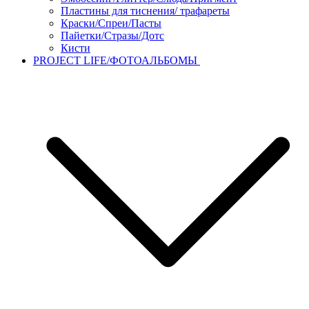
Пластины для тиснения/ трафареты
Краски/Спреи/Пасты
Пайетки/Стразы/Дотс
Кисти
PROJECT LIFE/ФОТОАЛЬБОМЫ