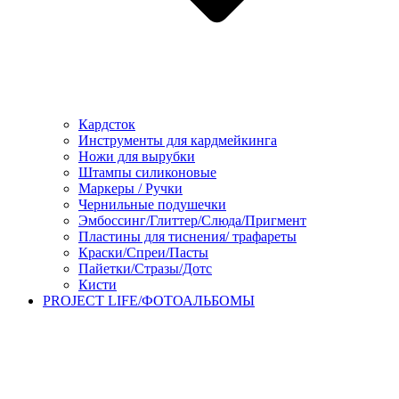
Кардсток
Инструменты для кардмейкинга
Ножи для вырубки
Штампы силиконовые
Маркеры / Ручки
Чернильные подушечки
Эмбоссинг/Глиттер/Слюда/Пригмент
Пластины для тиснения/ трафареты
Краски/Спреи/Пасты
Пайетки/Стразы/Дотс
Кисти
PROJECT LIFE/ФОТОАЛЬБОМЫ