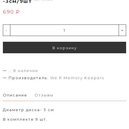
-3см/9шт
690 ₽
-
+
В корзину
.:
В наличии
Производитель:
We R Memory Keepers
Описание
Отзывы
Диаметр диска- 3 см
В комплекте 9 шт.