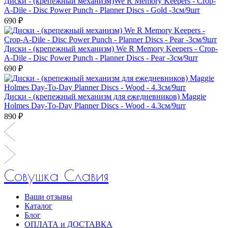
Диски - (крепежный механизм)We R Memory Keepers - Crop-
A-Dile - Disc Power Punch - Planner Discs - Gold -3см/9шт
690 ₽
Диски - (крепежный механизм) We R Memory Keepers - Crop-
A-Dile - Disc Power Punch - Planner Discs - Pear -3см/9шт
690 ₽
Диски - (крепежный механизм для ежедневников) Maggie
Holmes Day-To-Day Planner Discs - Wood - 4.3см/9шт
890 ₽
Совушка Славия
Ваши отзывы
Каталог
Блог
ОПЛАТА и ДОСТАВКА