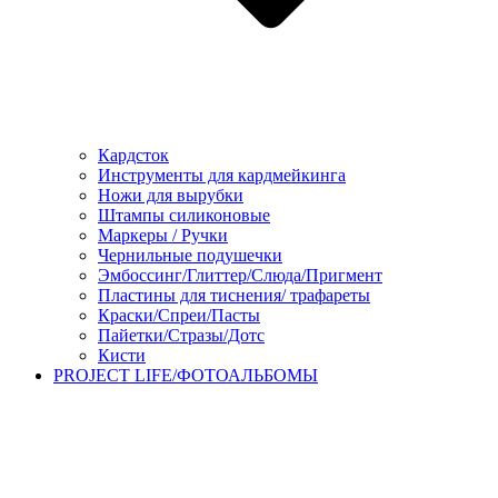
Кардсток
Инструменты для кардмейкинга
Ножи для вырубки
Штампы силиконовые
Маркеры / Ручки
Чернильные подушечки
Эмбоссинг/Глиттер/Слюда/Пригмент
Пластины для тиснения/ трафареты
Краски/Спреи/Пасты
Пайетки/Стразы/Дотс
Кисти
PROJECT LIFE/ФОТОАЛЬБОМЫ