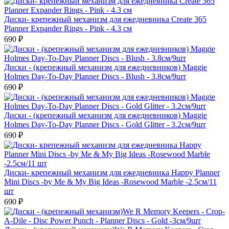
Диски- крепежный механизм для ежедневника Create 365
Planner Expander Rings - Pink - 4.3 см
690 ₽
Диски - (крепежный механизм для ежедневников) Maggie
Holmes Day-To-Day Planner Discs - Blush - 3.8см/9шт
690 ₽
Диски - (крепежный механизм для ежедневников) Maggie
Holmes Day-To-Day Planner Discs - Gold Glitter - 3.2см/9шт
690 ₽
Диски- крепежный механизм для ежедневника Happy Planner
Mini Discs -by Me & My Big Ideas -Rosewood Marble -2.5см/11
шт
690 ₽