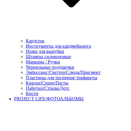
Кардсток
Инструменты для кардмейкинга
Ножи для вырубки
Штампы силиконовые
Маркеры / Ручки
Чернильные подушечки
Эмбоссинг/Глиттер/Слюда/Пригмент
Пластины для тиснения/ трафареты
Краски/Спреи/Пасты
Пайетки/Стразы/Дотс
Кисти
PROJECT LIFE/ФОТОАЛЬБОМЫ