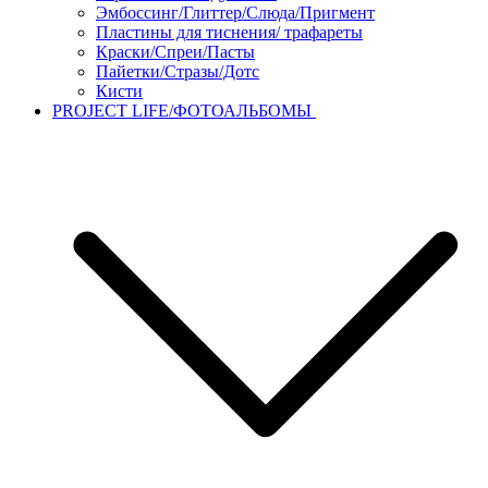
Эмбоссинг/Глиттер/Слюда/Пригмент
Пластины для тиснения/ трафареты
Краски/Спреи/Пасты
Пайетки/Стразы/Дотс
Кисти
PROJECT LIFE/ФОТОАЛЬБОМЫ