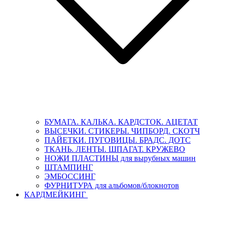
БУМАГА. КАЛЬКА. КАРДСТОК. АЦЕТАТ
ВЫСЕЧКИ. СТИКЕРЫ. ЧИПБОРД. СКОТЧ
ПАЙЕТКИ. ПУГОВИЦЫ. БРАДС. ДОТС
ТКАНЬ. ЛЕНТЫ. ШПАГАТ. КРУЖЕВО
НОЖИ ПЛАСТИНЫ для вырубных машин
ШТАМПИНГ
ЭМБОССИНГ
ФУРНИТУРА для альбомов/блокнотов
КАРДМЕЙКИНГ