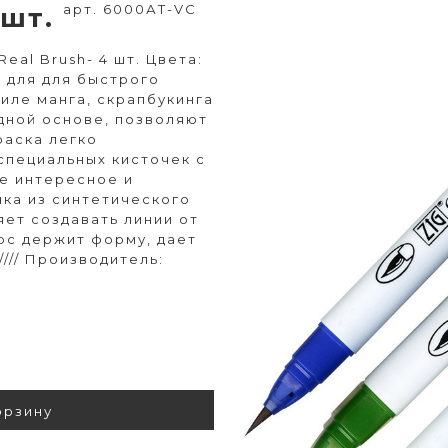
арт. 6000АТ-VC
 шт.
eal Brush- 4 шт. Цвета:
н для для быстрого
тиле манга, скрапбукинга
одной основе, позволяют
раска легко
специальных кисточек с
ое интересное и
чка из синтетического
яет создавать линии от
рс держит форму, дает
/// Производитель:
орзину