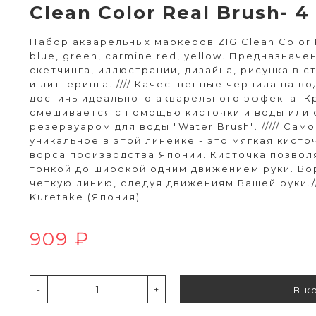
Clean Color Real Brush- 4
Набор акварельных маркеров ZIG Clean Color R
blue, green, carmine red, yellow. Предназначе
скетчинга, иллюстрации, дизайна, рисунка в с
и литтеринга. //// Качественные чернила на в
достичь идеального акварельного эффекта. К
смешивается с помощью кисточки и воды или 
резервуаром для воды "Water Brush". ///// Сам
уникальное в этой линейке - это мягкая кисто
ворса производства Японии. Кисточка позвол
тонкой до широкой одним движением руки. Во
четкую линию, следуя движениям Вашей руки.//
Kuretake (Япония) .
909 ₽
-
+
В к