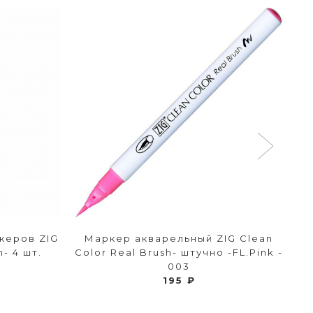
керов ZIG
Маркер акварельный ZIG Clean
- 4 шт.
Color Real Brush- штучно -FL.Pink -
C
003
195 ₽