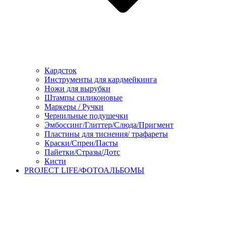
Кардсток
Инструменты для кардмейкинга
Ножи для вырубки
Штампы силиконовые
Маркеры / Ручки
Чернильные подушечки
Эмбоссинг/Глиттер/Слюда/Пригмент
Пластины для тиснения/ трафареты
Краски/Спреи/Пасты
Пайетки/Стразы/Дотс
Кисти
PROJECT LIFE/ФОТОАЛЬБОМЫ