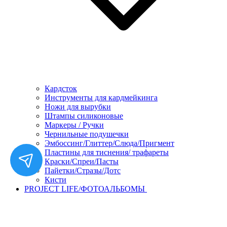
Кардсток
Инструменты для кардмейкинга
Ножи для вырубки
Штампы силиконовые
Маркеры / Ручки
Чернильные подушечки
Эмбоссинг/Глиттер/Слюда/Пригмент
Пластины для тиснения/ трафареты
Краски/Спреи/Пасты
Пайетки/Стразы/Дотс
Кисти
PROJECT LIFE/ФОТОАЛЬБОМЫ