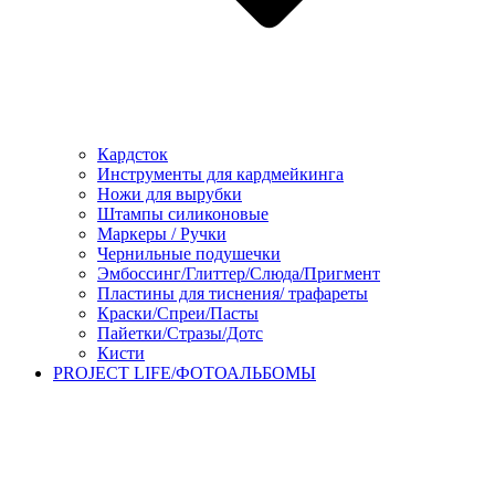
Кардсток
Инструменты для кардмейкинга
Ножи для вырубки
Штампы силиконовые
Маркеры / Ручки
Чернильные подушечки
Эмбоссинг/Глиттер/Слюда/Пригмент
Пластины для тиснения/ трафареты
Краски/Спреи/Пасты
Пайетки/Стразы/Дотс
Кисти
PROJECT LIFE/ФОТОАЛЬБОМЫ