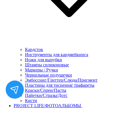
Кардсток
Инструменты для кардмейкинга
Ножи для вырубки
Штампы силиконовые
Маркеры / Ручки
Чернильные подушечки
Эмбоссинг/Глиттер/Слюда/Пригмент
Пластины для тиснения/ трафареты
Краски/Спреи/Пасты
Пайетки/Стразы/Дотс
Кисти
PROJECT LIFE/ФОТОАЛЬБОМЫ