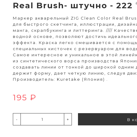
Real Brush- штучно - 222
Маркер акварельный ZIG Clean Color Real Brush
для быстрого скетчинга, иллюстрации, дизайна
манга, скрапбукинга и литтеринга. //// Качест
водной основе, позволяют достичь идеальног
эффекта. Краска легко смешивается с помощь
специальных кисточек с резервуаром для воды "
Самое интересное и уникальное в этой линейк
из синтетического ворса производства Япони
создавать линии от тонкой до широкой одним
держит форму, дает четкую линию, следуя движ
Производитель: Kuretake (Япония) .
195 ₽
-
+
В к