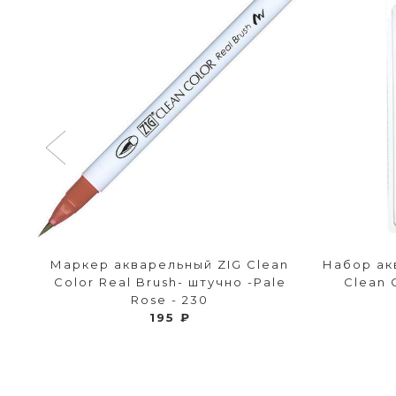
n
Маркер акварельный ZIG Clean
Набор ак
0
Color Real Brush- штучно -Pale
Clean 
Rose - 230
195 ₽