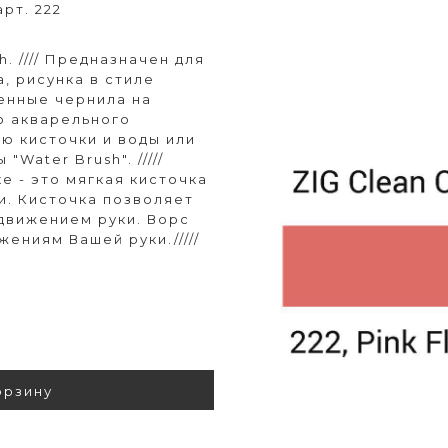
арт. 222
. //// Предназначен для
, рисунка в стиле
венные чернила на
о акварельного
ю кисточки и воды или
Water Brush". /////
е - это мягкая кисточка
и. Кисточка позволяет
 движением руки. Ворс
ениям Вашей руки./////
орзину