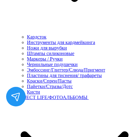
Кардсток
Инструменты для кардмейкинга
Ножи для вырубки
Штампы силиконовые
Маркеры / Ручки
Чернильные подушечки
Эмбоссинг/Глиттер/Слюда/Пригмент
Пластины для тиснения/ трафареты
Краски/Спреи/Пасты
Пайетки/Стразы/Дотс
Кисти
PROJECT LIFE/ФОТОАЛЬБОМЫ