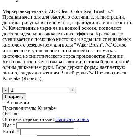
Маркер акварельный ZIG Clean Color Real Brush. ////
Предназначен для для быстрого скетчинга, иллюстрации,
дизайна, рисунка в стиле манга, скрапбукинга и литтеринга.
//// Качественные чернила на водной основе, позволяют
достичь идеального акварельного эффекта. Краска легко
смешивается с помощью кисточки и воды или специальных
кисточек с резервуаром для воды "Water Brush". ///// Самое
интересное и уникальное в этой линейке - это мягкая
кисточка из синтетического ворса производства Японии.
Кисточка позволяет создавать линии от тонкой до широкой
одним движением руки. Ворс держит форму, дает четкую
линию, следуя движениям Вашей руки.///// Производитель:
Kuretake (Япония) .
-
+
В корзину
.:
В наличии
Производитель:
Kuretake
Отзывы
Оставьте первый отзыв!
Написать отзыв
Имя
*
E-mail
*