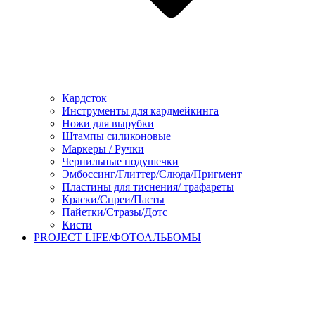
Кардсток
Инструменты для кардмейкинга
Ножи для вырубки
Штампы силиконовые
Маркеры / Ручки
Чернильные подушечки
Эмбоссинг/Глиттер/Слюда/Пригмент
Пластины для тиснения/ трафареты
Краски/Спреи/Пасты
Пайетки/Стразы/Дотс
Кисти
PROJECT LIFE/ФОТОАЛЬБОМЫ