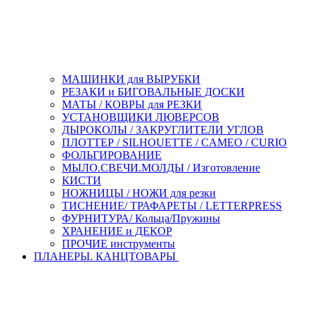
МАШИНКИ для ВЫРУБКИ
РЕЗАКИ и БИГОВАЛЬНЫЕ ДОСКИ
МАТЫ / КОВРЫ для РЕЗКИ
УСТАНОВЩИКИ ЛЮВЕРСОВ
ДЫРОКОЛЫ / ЗАКРУГЛИТЕЛИ УГЛОВ
ПЛОТТЕР / SILHOUETTE / CAMEO / CURIO
ФОЛЬГИРОВАНИЕ
МЫЛО.СВЕЧИ.МОЛДЫ / Изготовление
КИСТИ
НОЖНИЦЫ / НОЖИ для резки
ТИСНЕНИЕ/ ТРАФАРЕТЫ / LETTERPRESS
ФУРНИТУРА/ Кольца/Пружины
ХРАНЕНИЕ и ДЕКОР
ПРОЧИЕ инструменты
ПЛАНЕРЫ. КАНЦТОВАРЫ