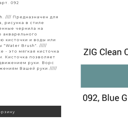
арт. 092
. //// Предназначен для
, рисунка в стиле
венные чернила на
о акварельного
ю кисточки и воды или
Water Brush". /////
е - это мягкая кисточка
и. Кисточка позволяет
 движением руки. Ворс
ениям Вашей руки./////
орзину