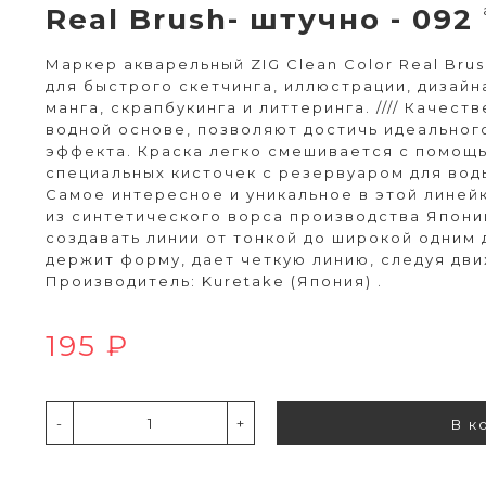
Real Brush- штучно - 092
Маркер акварельный ZIG Clean Color Real Brush
для быстрого скетчинга, иллюстрации, дизайна
манга, скрапбукинга и литтеринга. //// Качест
водной основе, позволяют достичь идеальног
эффекта. Краска легко смешивается с помощь
специальных кисточек с резервуаром для воды "
Самое интересное и уникальное в этой линейк
из синтетического ворса производства Япони
создавать линии от тонкой до широкой одним
держит форму, дает четкую линию, следуя движ
Производитель: Kuretake (Япония) .
195 ₽
-
+
В к