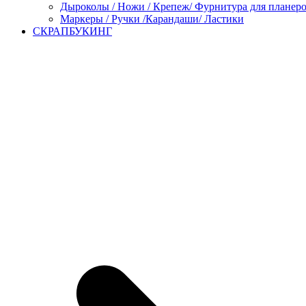
Дыроколы / Ножи / Крепеж/ Фурнитура для планер
Маркеры / Ручки /Карандаши/ Ластики
СКРАПБУКИНГ