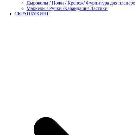
Дыроколы / Ножи / Крепеж/ Фурнитура для планер
Маркеры / Ручки /Карандаши/ Ластики
СКРАПБУКИНГ