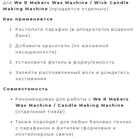
для
We R Makers Wax Machine / Wick Candle
Making Machine
(продаётся отдельно).
Как применяется
Растопите парафин (в аппарате/на водяной
бане).
Добавьте краситель (по желаемой
насыщенности).
Установите фитиль в форму/ёмкость.
Залейте расплавленный воск и дождитесь
застывания.
Совместимость
Рекомендован для работы с
We R Makers
Wax Machine / Candle Making Machine
(отдельный товар).
Также подойдёт для любых базовых техник
с парафином и фитилём (формовые и
контейнерные свечи).