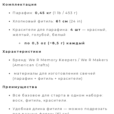
Комплектация
Парафин:
0,45 кг
(1 lb / 453 г)
Хлопковый фитиль:
61 см
(24 in)
Красители для парафина:
4 шт
— красный,
жёлтый, голубой, белый
по 0,3 oz (~8,5 г) каждый
Характеристики
Бренд: We R Memory Keepers / We R Makers
(American Crafts)
материалы для изготовления свечей
(парафин + фитиль + красители)
Преимущества
Всё базовое для старта в одном наборе:
воск, фитиль, красители.
Удобная длина фитиля — можно подрезать
под разные формы (61 см).