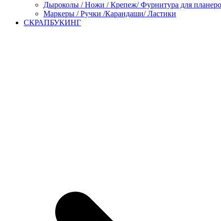
Дыроколы / Ножи / Крепеж/ Фурнитура для планер
Маркеры / Ручки /Карандаши/ Ластики
СКРАПБУКИНГ