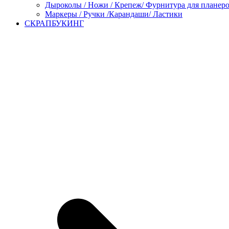
Дыроколы / Ножи / Крепеж/ Фурнитура для планер
Маркеры / Ручки /Карандаши/ Ластики
СКРАПБУКИНГ