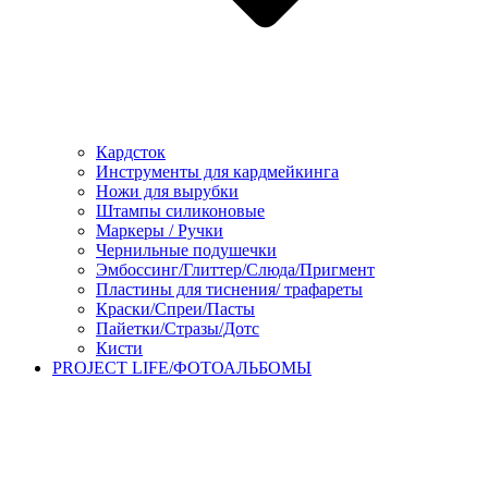
Кардсток
Инструменты для кардмейкинга
Ножи для вырубки
Штампы силиконовые
Маркеры / Ручки
Чернильные подушечки
Эмбоссинг/Глиттер/Слюда/Пригмент
Пластины для тиснения/ трафареты
Краски/Спреи/Пасты
Пайетки/Стразы/Дотс
Кисти
PROJECT LIFE/ФОТОАЛЬБОМЫ