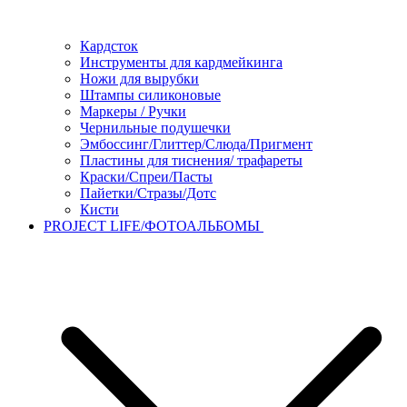
Кардсток
Инструменты для кардмейкинга
Ножи для вырубки
Штампы силиконовые
Маркеры / Ручки
Чернильные подушечки
Эмбоссинг/Глиттер/Слюда/Пригмент
Пластины для тиснения/ трафареты
Краски/Спреи/Пасты
Пайетки/Стразы/Дотс
Кисти
PROJECT LIFE/ФОТОАЛЬБОМЫ