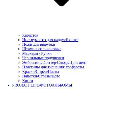
Кардсток
Инструменты для кардмейкинга
Ножи для вырубки
Штампы силиконовые
Маркеры / Ручки
Чернильные подушечки
Эмбоссинг/Глиттер/Слюда/Пригмент
Пластины для тиснения/ трафареты
Краски/Спреи/Пасты
Пайетки/Стразы/Дотс
Кисти
PROJECT LIFE/ФОТОАЛЬБОМЫ