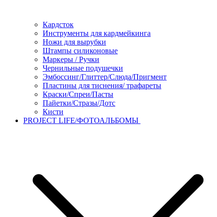
Кардсток
Инструменты для кардмейкинга
Ножи для вырубки
Штампы силиконовые
Маркеры / Ручки
Чернильные подушечки
Эмбоссинг/Глиттер/Слюда/Пригмент
Пластины для тиснения/ трафареты
Краски/Спреи/Пасты
Пайетки/Стразы/Дотс
Кисти
PROJECT LIFE/ФОТОАЛЬБОМЫ