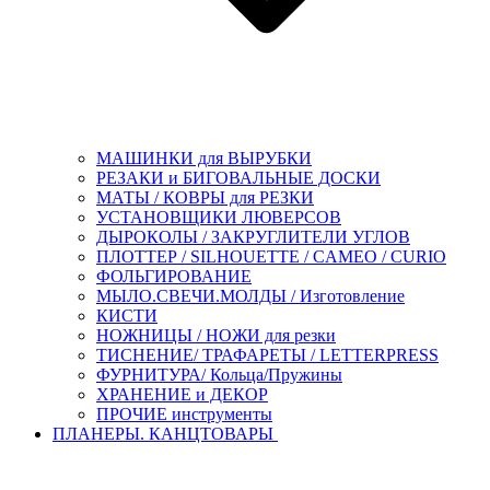
МАШИНКИ для ВЫРУБКИ
РЕЗАКИ и БИГОВАЛЬНЫЕ ДОСКИ
МАТЫ / КОВРЫ для РЕЗКИ
УСТАНОВЩИКИ ЛЮВЕРСОВ
ДЫРОКОЛЫ / ЗАКРУГЛИТЕЛИ УГЛОВ
ПЛОТТЕР / SILHOUETTE / CAMEO / CURIO
ФОЛЬГИРОВАНИЕ
МЫЛО.СВЕЧИ.МОЛДЫ / Изготовление
КИСТИ
НОЖНИЦЫ / НОЖИ для резки
ТИСНЕНИЕ/ ТРАФАРЕТЫ / LETTERPRESS
ФУРНИТУРА/ Кольца/Пружины
ХРАНЕНИЕ и ДЕКОР
ПРОЧИЕ инструменты
ПЛАНЕРЫ. КАНЦТОВАРЫ