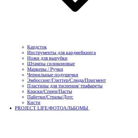
Кардсток
Инструменты для кардмейкинга
Ножи для вырубки
Штампы силиконовые
Маркеры / Ручки
Чернильные подушечки
Эмбоссинг/Глиттер/Слюда/Пригмент
Пластины для тиснения/ трафареты
Краски/Спреи/Пасты
Пайетки/Стразы/Дотс
Кисти
PROJECT LIFE/ФОТОАЛЬБОМЫ