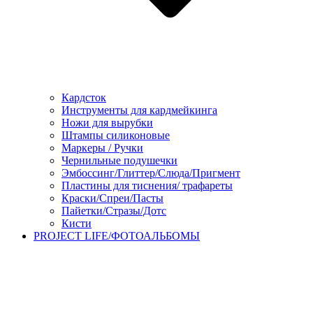
Кардсток
Инструменты для кардмейкинга
Ножи для вырубки
Штампы силиконовые
Маркеры / Ручки
Чернильные подушечки
Эмбоссинг/Глиттер/Слюда/Пригмент
Пластины для тиснения/ трафареты
Краски/Спреи/Пасты
Пайетки/Стразы/Дотс
Кисти
PROJECT LIFE/ФОТОАЛЬБОМЫ