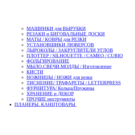
МАШИНКИ для ВЫРУБКИ
РЕЗАКИ и БИГОВАЛЬНЫЕ ДОСКИ
МАТЫ / КОВРЫ для РЕЗКИ
УСТАНОВЩИКИ ЛЮВЕРСОВ
ДЫРОКОЛЫ / ЗАКРУГЛИТЕЛИ УГЛОВ
ПЛОТТЕР / SILHOUETTE / CAMEO / CURIO
ФОЛЬГИРОВАНИЕ
МЫЛО.СВЕЧИ.МОЛДЫ / Изготовление
КИСТИ
НОЖНИЦЫ / НОЖИ для резки
ТИСНЕНИЕ/ ТРАФАРЕТЫ / LETTERPRESS
ФУРНИТУРА/ Кольца/Пружины
ХРАНЕНИЕ и ДЕКОР
ПРОЧИЕ инструменты
ПЛАНЕРЫ. КАНЦТОВАРЫ