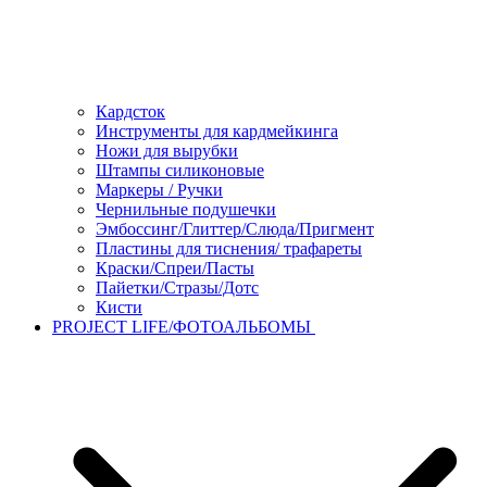
Кардсток
Инструменты для кардмейкинга
Ножи для вырубки
Штампы силиконовые
Маркеры / Ручки
Чернильные подушечки
Эмбоссинг/Глиттер/Слюда/Пригмент
Пластины для тиснения/ трафареты
Краски/Спреи/Пасты
Пайетки/Стразы/Дотс
Кисти
PROJECT LIFE/ФОТОАЛЬБОМЫ