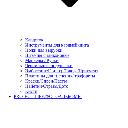
Кардсток
Инструменты для кардмейкинга
Ножи для вырубки
Штампы силиконовые
Маркеры / Ручки
Чернильные подушечки
Эмбоссинг/Глиттер/Слюда/Пригмент
Пластины для тиснения/ трафареты
Краски/Спреи/Пасты
Пайетки/Стразы/Дотс
Кисти
PROJECT LIFE/ФОТОАЛЬБОМЫ